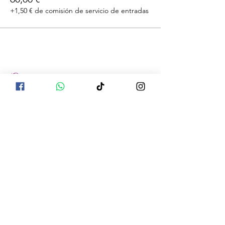
+1,50 € de comisión de servicio de entradas
Compartir este evento
La información compartida no pretende
diagnosticar, tratar, curar o prevenir ninguna
enfermedad. La información es el resultado
de la investigación de múltiples fuentes y se
ha compilado de una manera que tiene
sentido para nosotros. Las declaraciones no
han sido evaluadas por ningún organismo
legal ni estatal. Los aceites u otros