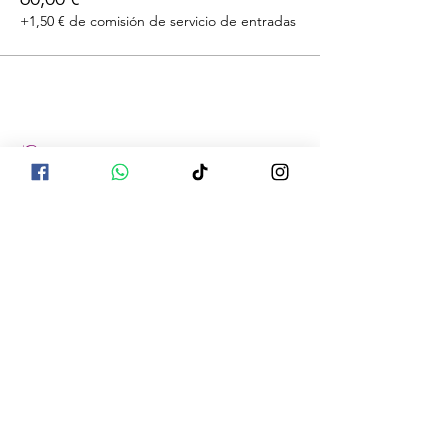
+1,50 € de comisión de servicio de entradas
Compartir este evento
La información compartida no pretende
diagnosticar, tratar, curar o prevenir ninguna
enfermedad. La información es el resultado
de la investigación de múltiples fuentes y se
ha compilado de una manera que tiene
sentido para nosotros. Las declaraciones no
han sido evaluadas por ningún organismo
legal ni estatal. Los aceites u otros