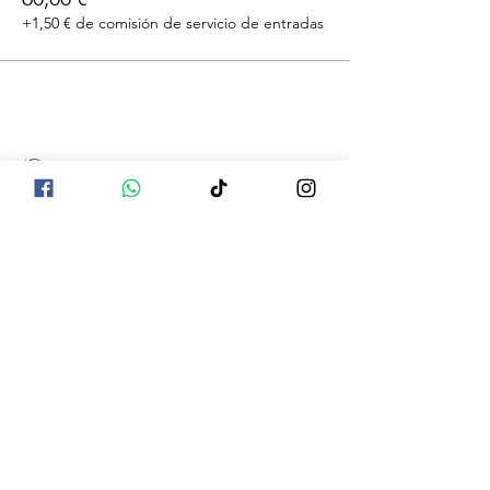
+1,50 € de comisión de servicio de entradas
Compartir este evento
La información compartida no pretende
diagnosticar, tratar, curar o prevenir ninguna
enfermedad. La información es el resultado
de la investigación de múltiples fuentes y se
ha compilado de una manera que tiene
sentido para nosotros. Las declaraciones no
han sido evaluadas por ningún organismo
legal ni estatal. Los aceites u otros