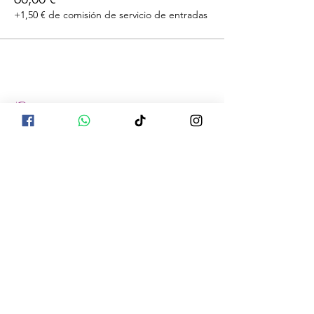
+1,50 € de comisión de servicio de entradas
Compartir este evento
La información compartida no pretende
diagnosticar, tratar, curar o prevenir ninguna
enfermedad. La información es el resultado
de la investigación de múltiples fuentes y se
ha compilado de una manera que tiene
sentido para nosotros. Las declaraciones no
han sido evaluadas por ningún organismo
legal ni estatal. Los aceites u otros