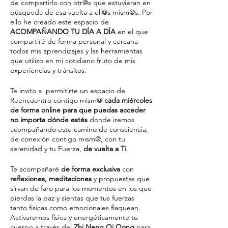
de compartirlo con otr@s que estuvieran en
búsqueda de esa vuelta a ell@s mism@s. Por
ello he creado este espacio de
ACOMPAÑANDO TU DÍA A DÍA
en el que
compartiré de forma personal y cercana
todos mis aprendizajes y las herramientas
que utilizo en mi cotidiano fruto de mis
experiencias y tránsitos.
Te invito a permitirte un espacio de
Reencuentro contigo mism@
cada miércoles
de forma online para que puedas acceder
no importa dónde estés
donde iremos
acompañando este camino de consciencia,
de conexión contigo mism@, con tu
serenidad y tu Fuerza,
de vuelta a Ti
.
Te acompañaré
de forma exclusiva
con
reflexiones, meditaciones
y propuestas que
sirvan de faro para los momentos en los que
pierdas la paz y sientas que tus fuerzas
tanto físicas como emocionales flaquean.
Activaremos física y energéticamente tu
cuerpo a través del
Zhi Neng Qi Qong
para