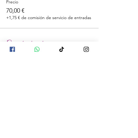
Precio
70,00 €
+1,75 € de comisión de servicio de entradas
Compartir este evento
La información compartida no pretende
diagnosticar, tratar, curar o prevenir ninguna
enfermedad. La información es el resultado
de la investigación de múltiples fuentes y se
ha compilado de una manera que tiene
sentido para nosotros. Las declaraciones no
han sido evaluadas por ningún organismo
legal ni estatal. Los aceites u otros
productos mencionados en esta web no