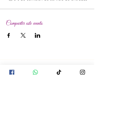
Compartir este evento
La información compartida no pretende
diagnosticar, tratar, curar o prevenir ninguna
enfermedad. La información es el resultado
de la investigación de múltiples fuentes y se
ha compilado de una manera que tiene
sentido para nosotros. Las declaraciones no
han sido evaluadas por ningún organismo
legal ni estatal. Los aceites u otros
productos mencionados en esta web no
están destinados a diagnosticar, tratar, curar
o prevenir ninguna enfermedad. Los usos
sugeridos de los Aceites Esenciales se