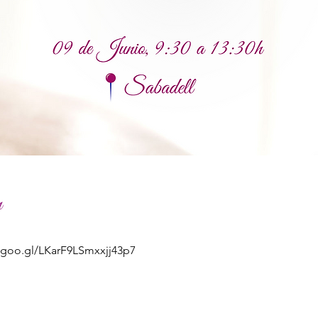
n
p.goo.gl/LKarF9LSmxxjj43p7