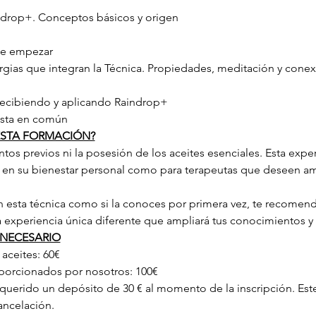
aindrop+. Conceptos básicos y origen
de empezar
nergias que integran la Técnica. Propiedades, meditación y cone
. Recibiendo y aplicando Raindrop+
uesta en común
 ESTA FORMACIÓN?
os previos ni la posesión de los aceites esenciales. Esta expe
 en su bienestar personal como para terapeutas que deseen amp
en esta técnica como si la conoces por primera vez, te recomend
na experiencia única diferente que ampliará tus conocimientos y 
 NECESARIO
aceites: 60€ 
porcionados por nosotros: 100€
requerido un depósito de 30 € al momento de la inscripción. Est
ancelación.