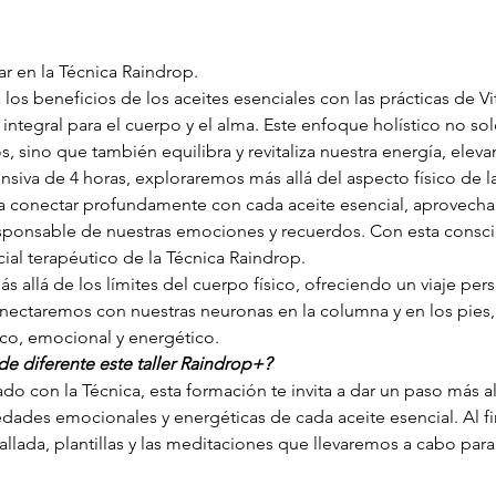
r en la Técnica Raindrop.
los beneficios de los aceites esenciales con las prácticas de Vit
integral para el cuerpo y el alma. Este enfoque holístico no sol
s, sino que también equilibra y revitaliza nuestra energía, eleva
siva de 4 horas, exploraremos más allá del aspecto físico de la
 conectar profundamente con cada aceite esencial, aprovechan
esponsable de nuestras emociones y recuerdos. Con esta consc
al terapéutico de la Técnica Raindrop.
s allá de los límites del cuerpo físico, ofreciendo un viaje pe
ectaremos con nuestras neuronas en la columna y en los pies, p
ico, emocional y energético.
e diferente este taller Raindrop+?
zado con la Técnica, esta formación te invita a dar un paso más a
ades emocionales y energéticas de cada aceite esencial. Al final
lada, plantillas y las meditaciones que llevaremos a cabo para