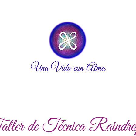
Una Vida con Alma
ller de Técnica Raindr