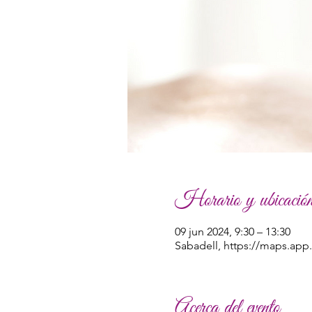
Horario y ubicació
09 jun 2024, 9:30 – 13:30
Sabadell, https://maps.ap
Acerca del evento