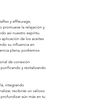
aflex y effleurage, 
o promueve la relajación y 
ndo así nuestro espíritu.
 aplicación de los aceites 
do su influencia en 
iencia plena, podremos 
rsonal de conexión 
urificando y revitalizando 
llá, integrando 
izar, recibirás un valioso 
 profundizar aún más en tu 