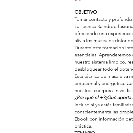
OBJETIVO
Tomar contacto y profundiza
La Técnica Raindrop fusiona 
ofreciendo una experiencia 
alivia los músculos dolorido
Durante esta formación inten
esenciales. Aprenderemos a
nuestro sistema límbico, r
desbloquear todo el potenci
Esta técnica de masaje va má
emocional y energética. Con
nuestros cuerpos a nivel fís
¿Por qué el +?¿Qué aporta d
Incluso si ya estás familiari
conscientemente las propied
Ebook con información detal
práctica.