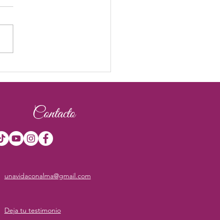
or es la gasolina del
Contacto
unavidaconalma@gmail.com
Deja tu testimonio