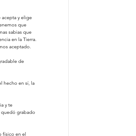
acepta y elige 
 tenemos que 
mas sabias que 
cia en la Tierra. 
emos aceptado.
gradable de 
 hecho en sí, la 
a y te 
se quedó grabado 
físico en el 