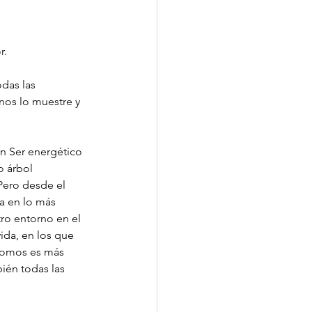
r.
das las 
nos lo muestre y 
un Ser energético 
 árbol 
Pero desde el 
a en lo más 
ro entorno en el 
ida, en los que 
Somos es más 
ién todas las 