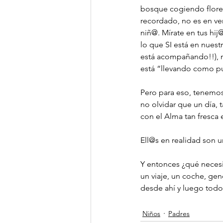
bosque cogiendo flores
recordado, no es en ve
niñ@. Mírate en tus hi
lo que SI está en nues
está acompañando!!), n
está “llevando como pu
Pero para eso, tenemos
no olvidar que un día, 
con el Alma tan fresca 
Ell@s en realidad son 
Y entonces ¿qué necesit
un viaje, un coche, ge
desde ahí y luego tod
Niños
Padres