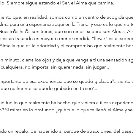
lo, Siempre sigue estando el Ser, el Alma que camina.
ento que, en realidad, somos como un centro de acogida que 
lma para una experiencia aquí en la Tierra, y eso es lo que no
 Nuestr@s hij@s son Seres, que son niños, sí pero son Almas, Al
 están tratando en mayor o menor medida “llevar” esta experien
 Alma la que es la prioridad y el compromiso que realmente h
n minuto, cierra los ojos y deja que venga a tí una sensación a
alquiera, no importa, sin querer nada, sin juzgar...
mportante de esa experiencia que se quedó grabada?...siente el
o que realmente se quedó grabado en tu ser?...
ué fue lo que realmente ha hecho que viniera a tí esa experienci
o? Si miras en lo profundo ¿qué fue lo que te llenó el Alma y 
ido un regalo, de haber ido al parque de atracciones, del paseo 