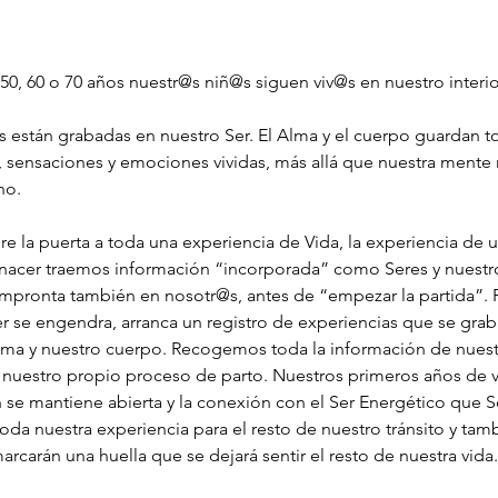
 50, 60 o 70 años nuestr@s niñ@s siguen viv@s en nuestro interio
s están grabadas en nuestro Ser. El Alma y el cuerpo guardan to
, sensaciones y emociones vividas, más allá que nuestra mente 
no.
re la puerta a toda una experiencia de Vida, la experiencia de 
l nacer traemos información “incorporada” como Seres y nuestro
mpronta también en nosotr@s, antes de “empezar la partida”. 
se engendra, arranca un registro de experiencias que se grab
ma y nuestro cuerpo. Recogemos toda la información de nuest
e nuestro propio proceso de parto. Nuestros primeros años de v
 se mantiene abierta y la conexión con el Ser Energético que 
oda nuestra experiencia para el resto de nuestro tránsito y tamb
arcarán una huella que se dejará sentir el resto de nuestra vida.