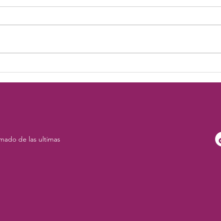
El Amor es el Motor del Alma
El am
alma
mado de las ultimas