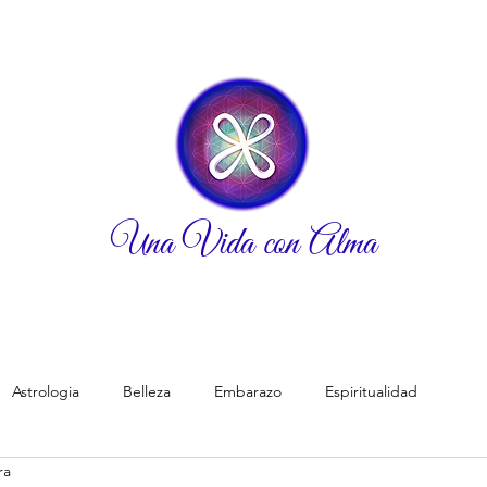
Una Vida con Alma
Astrologia
Belleza
Embarazo
Espiritualidad
ra
Padres
Pareja
Planeta tierra/Ecologia