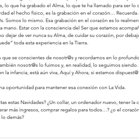
, lo que ha grabado el Alma, lo que te ha llamado para ser lo 
rdad el hecho físico, es la grabación en el corazón… Recuerda.
j@s. Somos lo mismo. Esa grabación en el corazón es lo realmen
tra mano. Estar con la consciencia del Ser que estamos acompa
o dejar de ver nunca su Alma, de cuidar su corazón, por debaj
ede” toda esta experiencia en la Tierra.
 que se conscientes de nosotr@s y recordarnos en lo profund
también nosotr@s lo fuimos y, en realidad, lo seguimos siendo.
en la infancia, está aún viva, Aquí y Ahora, si estamos dispuest@
una oportunidad para mantener esa conexión con La Vida. 
as estas Navidades? ¿Un collar, un ordenador nuevo, tener la cas
nerar más ingresos, comprar regalos para todos…? ¿o el corazón
o lo demás?