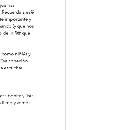
que has 
..Recuerda a es@ 
te importante y 
ñando (y que nos 
o del niñ@ que 
o como niñ@s y 
 Esa conexión 
 a escuchar.
a bonita y lista, 
 lleno y vernos 