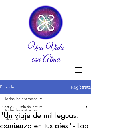
Una Vida
con Alma
Entrada
Regístrate
Todas las entradas
18 oct 2021
1 min de lectura
Todas las entradas
"Un viaje de mil leguas,
Alimentación
comienza en tus pies" - Lao
Astrologia