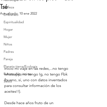
Tsé
Belleza
Actualizado:
10 ene 2022
Embarazo
Espiritualidad
Hogar
Mujer
Niños
Padres
Pareja
Planeta tierra/Ecologia
Inicio mi viaje en las redes,...no tengo 
Rutinas Alquimicas
whatsapp, no tengo Ig, no tengo Fbk 
(bueno, sí, uno con datos inventados 
Salud
para consultar información de los 
aceites!!). 
Desde hace años fruto de un 