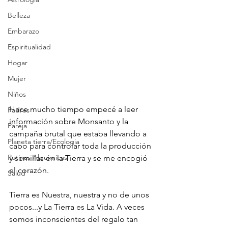
Belleza
Embarazo
Espiritualidad
Hogar
Mujer
Niños
Hace mucho tiempo empecé a leer 
Padres
información sobre Monsanto y la 
Pareja
campaña brutal que estaba llevando a 
Planeta tierra/Ecologia
cabo para controlar toda la producción 
Rutinas Alquimicas
y semillas en la Tierra y se me encogió 
el corazón. 
Salud
Tierra es Nuestra, nuestra y no de unos 
pocos...y La Tierra es La Vida. A veces 
somos inconscientes del regalo tan 