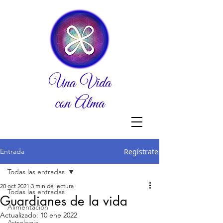
Una Vida
con Alma
Entrada
Regístrate
Todas las entradas
20 oct 2021
3 min de lectura
Todas las entradas
Guardianes de la vida
Alimentación
Actualizado:
10 ene 2022
Astrologia