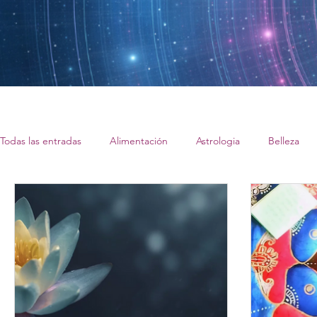
Todas las entradas
Alimentación
Astrologia
Belleza
Planeta tierra/Ecologia
Rutinas Alquimicas
Salud