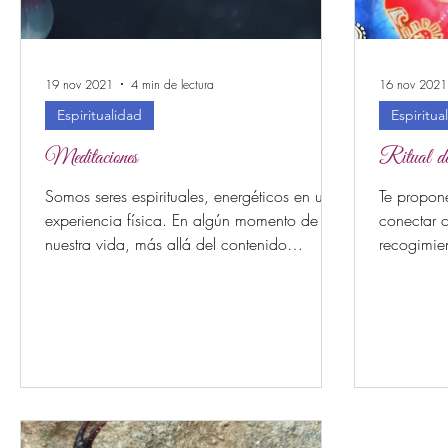
19 nov 2021
4 min de lectura
16 nov 2021
Espiritualidad
Espiritua
Meditaciones
Ritual de
Somos seres espirituales, energéticos en una
Te propon
experiencia física. En algún momento de
conectar 
nuestra vida, más allá del contenido
recogimien
“espiritual”,...
piedras, ac