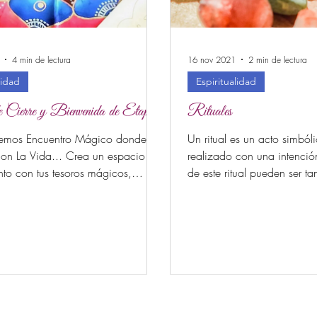
4 min de lectura
16 nov 2021
2 min de lectura
lidad
Espiritualidad
 Cierre y Bienvenida de Etapa
Rituales
emos Encuentro Mágico donde
Un ritual es un acto simból
con La Vida... Crea un espacio de
realizado con una intención. La dimen
to con tus tesoros mágicos,
de este ritual pueden ser ta
eites,...
realizan...