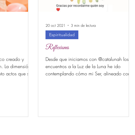
20 oct 2021
3 min de lectura
Espiritualidad
Reflexiones
ico creado y
Desde que iniciamos con @catalunah los
sión
encuentros a la Luz de la Luna he ido
nto actos que se
contemplando cómo mi Ser, alineado con e
cosmos, baila con...