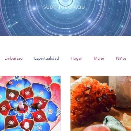
SUBTITULO AQUI
Embarazo
Espiritualidad
Hogar
Mujer
Niños