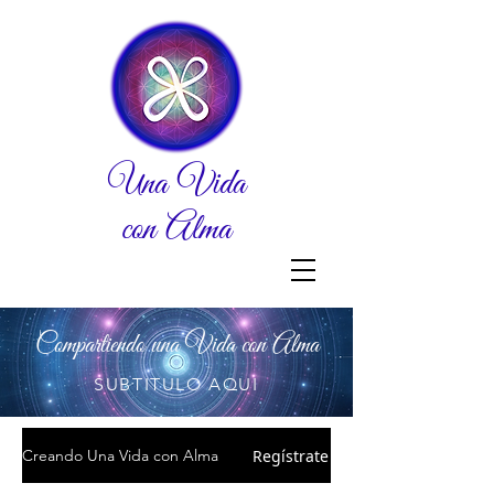
Una Vida
con Alma
Compartiendo una Vida con Alma
SUBTITULO AQUI
Regístrate
Creando Una Vida con Alma