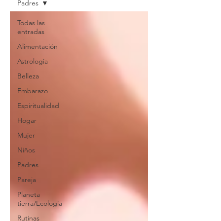
Padres
Todas las
entradas
Alimentación
Astrologia
Belleza
Embarazo
Espiritualidad
Hogar
Mujer
Niños
Padres
Pareja
Planeta
tierra/Ecologia
Rutinas