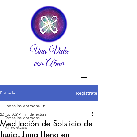
Una Vida
con Alma
Entrada
Regístrate
Todas las entradas
22 nov 2021
1 min de lectura
Todas las entradas
Meditación de Solsticio de
Alimentación
Junio, Luna Llena en
Astrologia