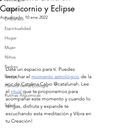
Capricornio y Eclipse
Belleza
Actualizado:
10 ene 2022
Embarazo
Espiritualidad
Hogar
Mujer
Niños
Padres
Date un espacio para tí. Puedes 
Pareja
escuchar el 
momento astrológico
 de la 
voz de Catalina Calvo @catalunah. Lee 
Planeta tierra/Ecologia
el 
ritual
 que te proponemos para 
Rutinas Alquimicas
acompañar este momento y cuando lo 
Salud
tengas, disfruta y expande te 
escuchando esta meditación y Vibra en 
tu Creación! 