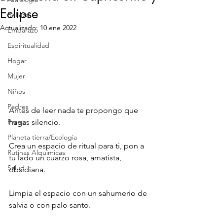
Eclipse
Belleza
Actualizado:
10 ene 2022
Embarazo
Espiritualidad
Hogar
Mujer
Niños
Padres
Antes de leer nada te propongo que 
hagas silencio. 
Pareja
Planeta tierra/Ecologia
Crea un espacio de ritual para ti, pon a 
Rutinas Alquimicas
tu lado un cuarzo rosa, amatista, 
Salud
obsidiana. 
Limpia el espacio con un sahumerio de 
salvia o con palo santo. 