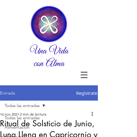
Una Vida
con Alma
Entrada
Regístrate
Todas las entradas
16 nov 2021
2 min de lectura
Todas las entradas
Ritual de Solsticio de Junio,
Alimentación
Luna Llena en Capricornio y
Astrologia