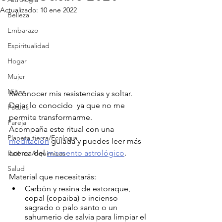
Actualizado:
10 ene 2022
Belleza
Embarazo
Espiritualidad
Hogar
Mujer
Niños
Reconocer mis resistencias y soltar. 
Dejar lo conocido  ya que no me 
Padres
permite transformarme.
Pareja
Acompaña este ritual con una 
Planeta tierra/Ecologia
meditación
 guiada y puedes leer más 
acerca del 
momento astrológico
.
Rutinas Alquimicas
Salud
Material que necesitarás:
Carbón y resina de estoraque, 
copal (copaiba) o incienso 
sagrado o palo santo o un 
sahumerio de salvia para limpiar el 