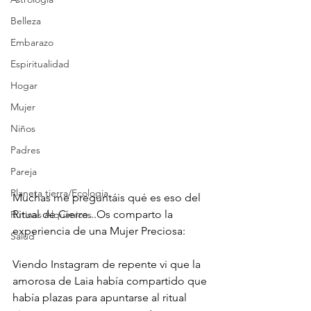
Belleza
Embarazo
Espiritualidad
Hogar
Mujer
Niños
Padres
Pareja
Planeta tierra/Ecologia
Muchas me preguntáis qué es eso del 
Ritual de Cierre...Os comparto la 
Rutinas Alquimicas
experiencia de una Mujer Preciosa:
Salud
Viendo Instagram de repente vi que la 
amorosa de Laia había compartido que 
había plazas para apuntarse al ritual 