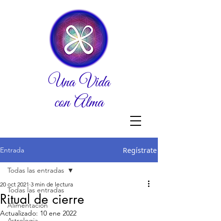
Una Vida
con Alma
Entrada
Regístrate
Todas las entradas
20 oct 2021
3 min de lectura
Todas las entradas
Ritual de cierre
Alimentación
Actualizado:
10 ene 2022
Astrologia