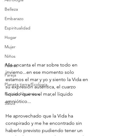
Belleza
Embarazo
Espiritualidad
Hogar
Mujer
Niños
Me encanta el mar sobre todo en 
Padres
invierno...en ese momento solo 
Pareja
estamos el mar y yo y siento la Vida en 
Planeta tierra/Ecologia
su expresión auténtica, el cuarzo 
Rutinas Alquimicas
líquido que es el mar,el líquido 
amniótico... 
Salud
He aprovechado que la Vida ha 
conspirado y me he encontrado sin 
haberlo previsto pudiendo tener un 