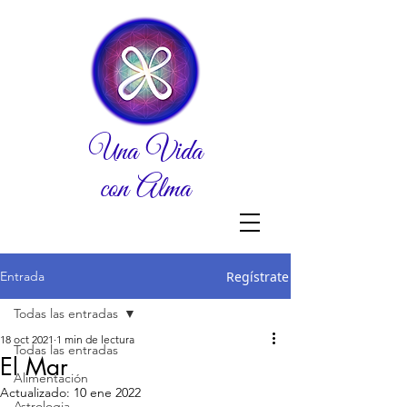
Una Vida
con Alma
Entrada
Regístrate
Todas las entradas
18 oct 2021
1 min de lectura
Todas las entradas
El Mar
Alimentación
Actualizado:
10 ene 2022
Astrologia