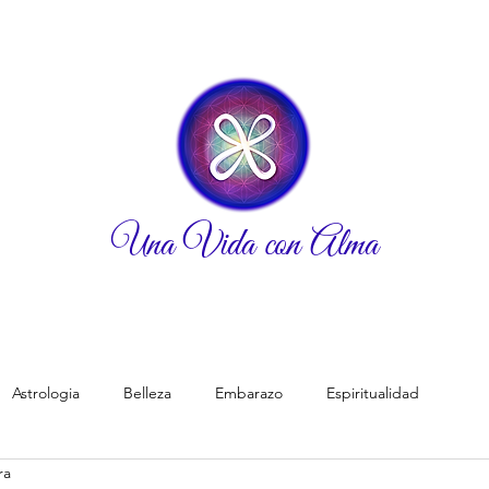
Una Vida con Alma
Astrologia
Belleza
Embarazo
Espiritualidad
ra
Padres
Pareja
Planeta tierra/Ecologia