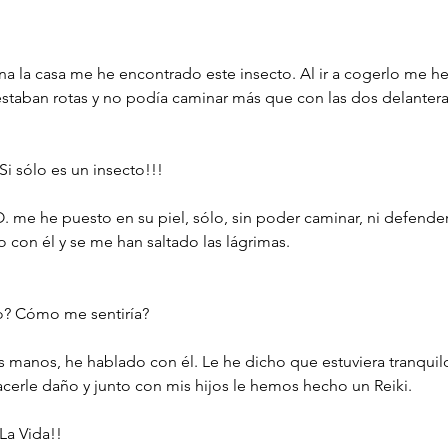
 la casa me he encontrado este insecto. Al ir a cogerlo me h
estaban rotas y no podía caminar más que con las dos delantera
i sólo es un insecto!!!
O. me he puesto en su piel, sólo, sin poder caminar, ni defender
 con él y se me han saltado las lágrimas.
to? Cómo me sentiría?
 manos, he hablado con él. Le he dicho que estuviera tranquil
hacerle daño y junto con mis hijos le hemos hecho un Reiki.
La Vida!!