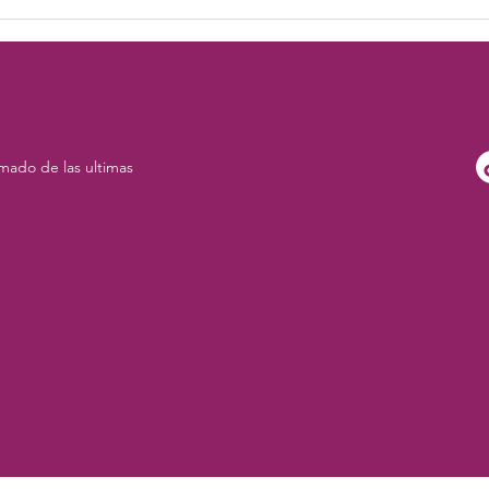
Ritual de Cierre y Bienvenida
de Etapa
mado de las ultimas