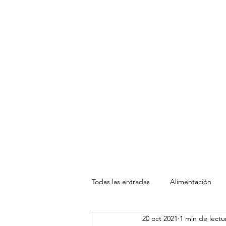
Todas las entradas
Alimentación
20 oct 2021
1 min de lectu
Hogar
Mujer
Niños