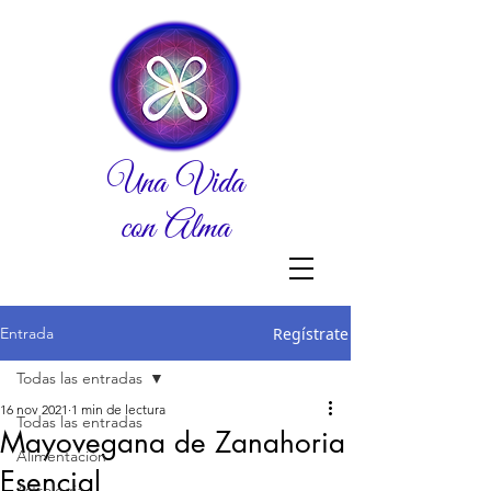
Una Vida
con Alma
Entrada
Regístrate
Todas las entradas
16 nov 2021
1 min de lectura
Todas las entradas
Mayovegana de Zanahoria
Alimentación
Esencial
Astrologia