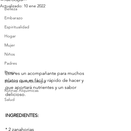
Actualizado:
10 ene 2022
Belleza
Embarazo
Espiritualidad
Hogar
Mujer
Niños
Padres
Pareja
Este es un acompañante para muchos 
platos que es fácil y rápido de hacer y 
Planeta tierra/Ecologia
que aportará nutrientes y un sabor 
Rutinas Alquimicas
delicioso.
Salud
INGREDIENTES:
* 2 zanahorias