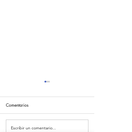
Comentarios
Mantequilla de 
Mantequilla de Almendras
Escribir un comentario...